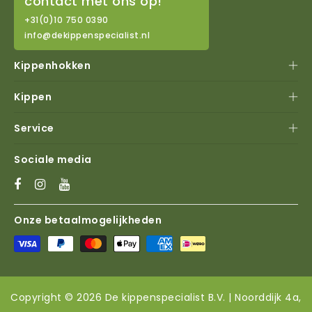
contact met ons op!
+31(0)10 750 0390
info@dekippenspecialist.nl
Kippenhokken
Kippen
Service
Sociale media
Onze betaalmogelijkheden
Copyright © 2026 De kippenspecialist B.V. | Noorddijk 4a,