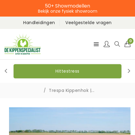
50+ Showmodellen
Bekijk onze fysiek showroom
Handleidingen
Veelgestelde vragen
0
Hittestress
Trespa Kippenhok |...